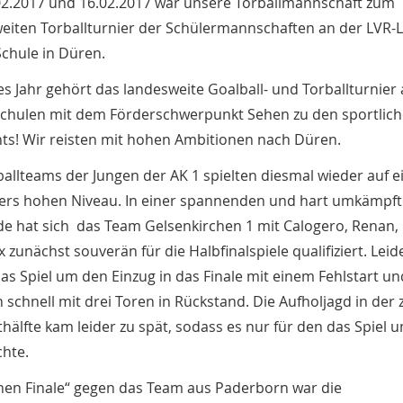
2.2017 und 16.02.2017 war unsere Torballmannschaft zum
eiten Torballturnier der Schülermannschaften an der LVR-L
-Schule in Düren.
es Jahr gehört das landesweite Goalball- und Torballturnier 
chulen mit dem Förderschwerpunkt Sehen zu den sportlic
hts! Wir reisten mit hohen Ambitionen nach Düren.
ballteams der Jungen der AK 1 spielten diesmal wieder auf 
rs hohen Niveau. In einer spannenden und hart umkämpf
e hat sich das Team Gelsenkirchen 1 mit Calogero, Renan, 
 zunächst souverän für die Halbfinalspiele qualifiziert. Leid
 das Spiel um den Einzug in das Finale mit einem Fehlstart un
n schnell mit drei Toren in Rückstand. Die Aufholjagd in der
ithälfte kam leider zu spät, sodass es nur für den das Spiel 
chte.
inen Finale“ gegen das Team aus Paderborn war die