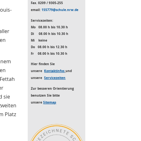
Fax. 0209 / 9305-255
ouis-
email:
155779@schule.nrw.de
Servicezeiten:
Mo
08.00 h bis 10.30 h
aller
Di 08.00 h bis 10.30 h
hen
Mi keine
Do 08.00 h bis 12.30 h
Fr 08.00 h bis 10.30 h
einem
Hier finden Sie
ten
unsere
Kontaktinfos
und
Fettah
unsere
Servicezeiten
er
Zur besseren Orientierung
d sie
benutzen S
ie bitte
unsere
Sitemap
 zweiten
um Platz