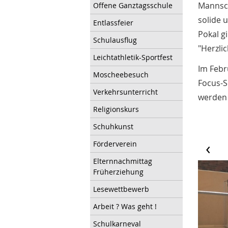
Mannsch
Offene Ganztagsschule
solide 
Entlassfeier
Pokal g
Schulausflug
"Herzli
Leichtathletik-Sportfest
Im Febr
Moscheebesuch
Focus-S
Verkehrsunterricht
werden 
Religionskurs
Schuhkunst
‹
Förderverein
Elternnachmittag
Früherziehung
Lesewettbewerb
Arbeit ? Was geht !
Schulkarneval