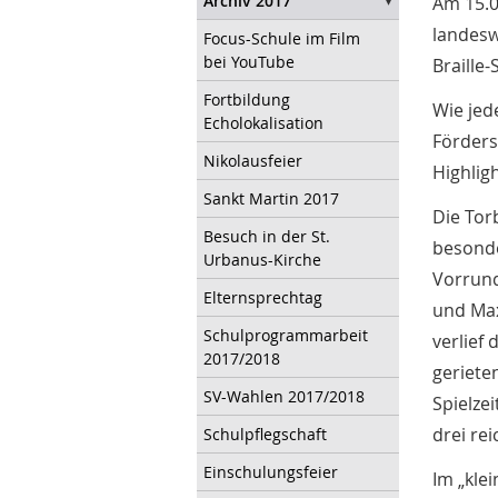
Archiv 2017
Am 15.0
landesw
Focus-Schule im Film
bei YouTube
Braille
Fortbildung
Wie jed
Echolokalisation
Förders
Nikolausfeier
Highlig
Sankt Martin 2017
Die Tor
Besuch in der St.
besonde
Urbanus-Kirche
Vorrund
Elternsprechtag
und Max
Schulprogrammarbeit
verlief
2017/2018
geriete
SV-Wahlen 2017/2018
Spielze
drei rei
Schulpflegschaft
Einschulungsfeier
Im „kle