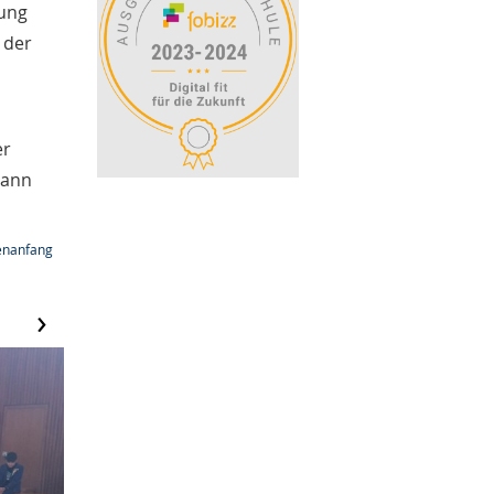
tung
d der
er
dann
enanfang
›