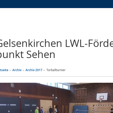
Zur
Zur
Zum
Hauptnavigation
Seitennavigation
Inhalt
Gelsenkirchen
LWL-Förde
punkt Sehen
tseite
Archiv
Archiv 2017
Torballturnier