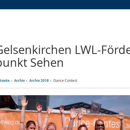
Zur
Zur
Zum
Hauptnavigation
Seitennavigation
Inhalt
Gelsenkirchen
LWL-Förde
punkt Sehen
tseite
Archiv
Archiv 2018
Dance Contest