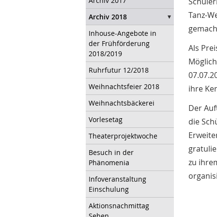
Archiv 2017
Schüler
Tanz-We
Archiv 2018
gemach
Inhouse-Angebote in
der Frühförderung
Als Pre
2018/2019
Möglich
Ruhrfutur 12/2018
07.07.2
Weihnachtsfeier 2018
ihre Ke
Weihnachtsbäckerei
Der Auf
Vorlesetag
die Sch
Erweite
Theaterprojektwoche
gratuli
Besuch in der
zu ihre
Phänomenia
organis
Infoveranstaltung
Einschulung
Aktionsnachmittag
Sehen