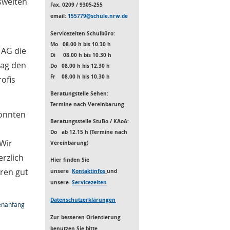
sweiten
Fax. 0209 / 9305-255
email:
155779@schule.nrw.de
Servicezeiten Schulbüro:
Mo
08.00 h bis 10.30 h
 AG die
Di 08.00 h bis 10.30 h
tag den
Do 08.00 h bis 12.30 h
Fr 08.00 h bis 10.30 h
ofis
Beratungstelle Sehen:
Termine nach Vereinbarung
konnten
Beratungsstelle StuBo / KAoA:
Do ab 12.15 h (Termine nach
 Wir
Vereinbarung)
rzlich
Hier finden Sie
ren gut
unsere
Kontaktinfos
und
unsere
Servicezeiten
Datenschutzerklärungen
enanfang
Zur besseren Orientierung
benutzen S
ie bitte