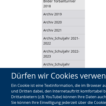
Bilder Torballturnier
2018
Archiv 2019
Archiv 2020
Archiv 2021
Archiv_Schuljahr 2021-
2022
Archiv_Schuljahr 2022-
2023
Archiv_Schuljahr
2023_24
Dürfen wir Cookies verwe
Archiv_Schuljahr
2024_25
Ein Cookie ist eine Textinformation, die im Browser 
Impressum
und Dritten dabei, den Internetauftritt komfortabel b
Drittanbietern (z.B. YouTube) können Ihre Daten auch
Datenschutz
Sie können Ihre Einwilligung jederzeit über die Cooki