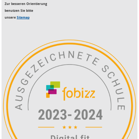
Zur besseren Orientierung
benutzen S
ie bitte
unsere
Sitemap