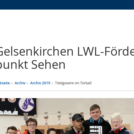
Zur
Zur
Zum
Hauptnavigation
Seitennavigation
Inhalt
Gelsenkirchen
LWL-Förde
punkt Sehen
tseite
Archiv
Archiv 2019
Titelgewinn im Torball