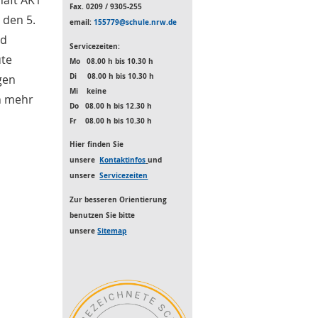
Fax. 0209 / 9305-255
 den 5.
email:
155779@schule.nrw.de
nd
Servicezeiten:
ute
Mo
08.00 h bis 10.30 h
Di 08.00 h bis 10.30 h
gen
Mi keine
h mehr
Do 08.00 h bis 12.30 h
Fr 08.00 h bis 10.30 h
Hier finden Sie
unsere
Kontaktinfos
und
unsere
Servicezeiten
Zur besseren Orientierung
benutzen S
ie bitte
unsere
Sitemap