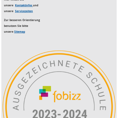
unsere
Kontaktinfos
und
unsere
Servicezeiten
Zur besseren Orientierung
benutzen S
ie bitte
unsere
Sitemap